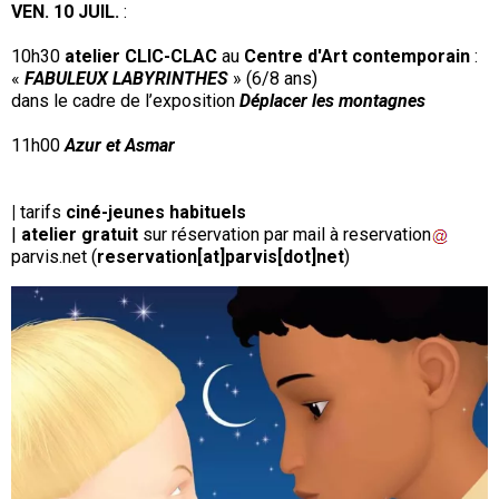
VEN. 10 JUIL.
:
10h30
atelier CLIC-CLAC
au
Centre d'Art contemporain
:
«
FABULEUX LABYRINTHES
» (6/8 ans)
dans le cadre de l’exposition
Déplacer les montagnes
11h00
Azur et Asmar
|
tarifs
ciné-jeunes habituels
|
atelier gratuit
sur réservation par mail à
reservation
parvis
.
net
(
reservation[at]parvis[dot]net
)