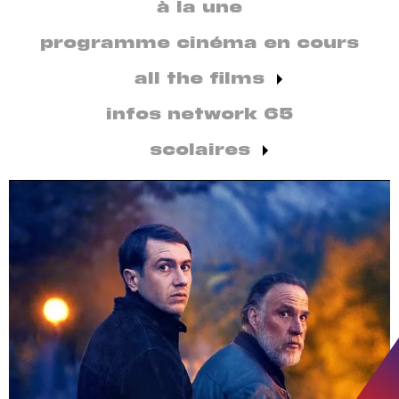
secondaire
à la une
par
discipline
programme cinéma en cours
all the films
infos network 65
scolaires