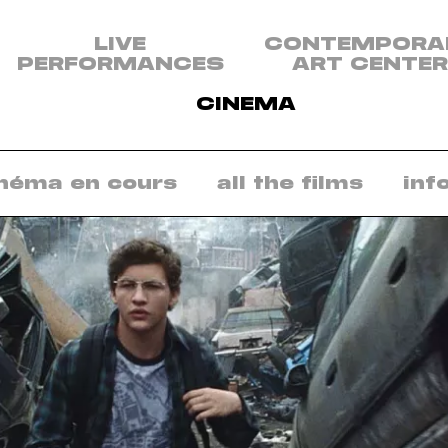
u
LIVE
CONTEMPORA
PERFORMANCES
ART CENTER
plines:
tacle
CINEMA
nt
re
néma en cours
all the films
inf
emporain
éma