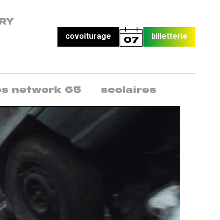
RY
covoiturage
billetterie
07
os network 65
scolaires