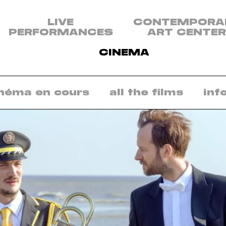
u
LIVE
CONTEMPORA
PERFORMANCES
ART CENTER
plines:
tacle
CINEMA
nt
re
néma en cours
all the films
inf
emporain
éma