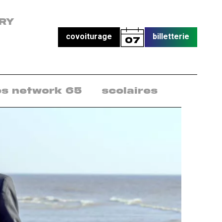
RY
covoiturage
billetterie
07
os network 65
scolaires