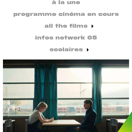
secondaire
à la une
par
discipline
programme cinéma en cours
all the films
infos network 65
scolaires