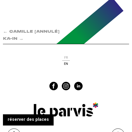
←
CAMILLE [ANNULÉ]
→
KA-IN
FR
EN
réserver des places