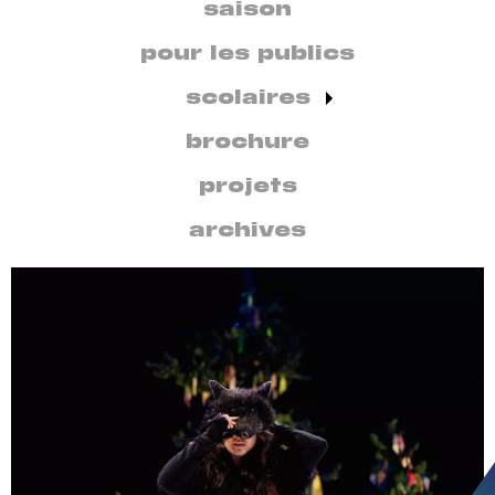
secondaire
saison
par
discipline
pour les publics
scolaires
brochure
projets
archives